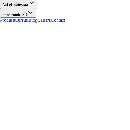
Soluții software
Imprimante 3D
Produse
Cursuri
Blog
Carieră
Contact
Acasă
/
Contact
Contact
Suntem aici pentru întrebări, solicitări comerciale, suport tehnic și
colaborări. Trimite-ne un mesaj și revenim către tine în cel mai scurt
timp.
Date de contact
Email
contact@irisrobotics.ro
Telefon
+40 725 489 118
+40 738 435 679
Adresă
Strada Rândunica 2A, Iași — Clădirea Fablab