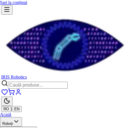
Sari la conținut
IRIS Robotics
|
RO
EN
Acasă
Roboți