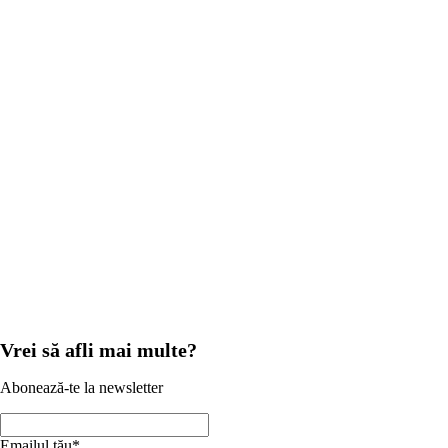
Se încarcă harta...
Selectează*
Nume complet*
Email*
Telefon*
Mesaj*
Sunt de acord să fiu contactat de Iris Robotics.
Am citit și sunt de
acord cu
Politica de Confidențialitate
.
Trimite mesaj
Vrei să afli mai multe?
Abonează-te la newsletter
Emailul tău*