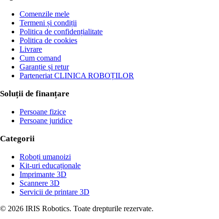
Comenzile mele
Termeni și condiții
Politica de confidențialitate
Politica de cookies
Livrare
Cum comand
Garanție și retur
Parteneriat CLINICA ROBOȚILOR
Soluții de finanțare
Persoane fizice
Persoane juridice
Categorii
Roboți umanoizi
Kit-uri educaționale
Imprimante 3D
Scannere 3D
Servicii de printare 3D
©
2026
IRIS Robotics.
Toate drepturile rezervate.