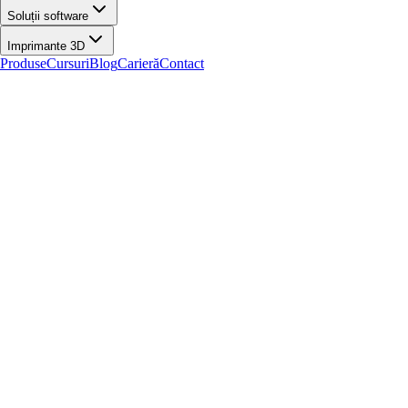
Soluții software
Imprimante 3D
Produse
Cursuri
Blog
Carieră
Contact
Acasă
/
Produse
/
Scannere 3D
/
Scanner 3D Creality RaptorX