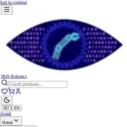
Sari la conținut
IRIS Robotics
|
RO
EN
Acasă
Roboți