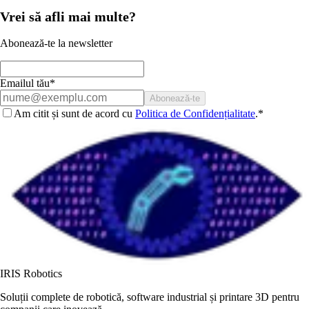
Vezi produsul
Vrei să afli mai multe?
Abonează-te la newsletter
Emailul tău*
Abonează-te
Am citit și sunt de acord cu
Politica de Confidențialitate
.
*
IRIS Robotics
Soluții complete de robotică, software industrial și printare 3D pentru