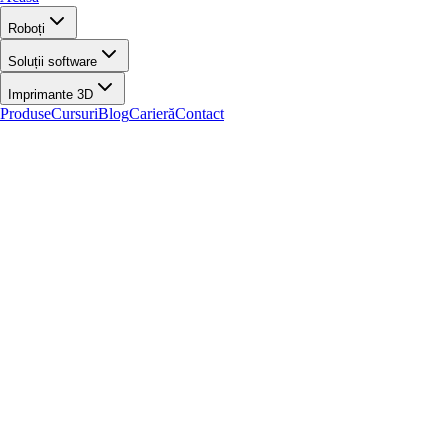
Roboți
Soluții software
Imprimante 3D
Produse
Cursuri
Blog
Carieră
Contact
Acasă
/
Produse
/
Imprimante 3D
/
INKJET
INKJET
Explorează produsele din această categorie și filtrează rapid după brand 
🔍
Filtrează
Caută în această categorie...
⌄
2
produse găsite