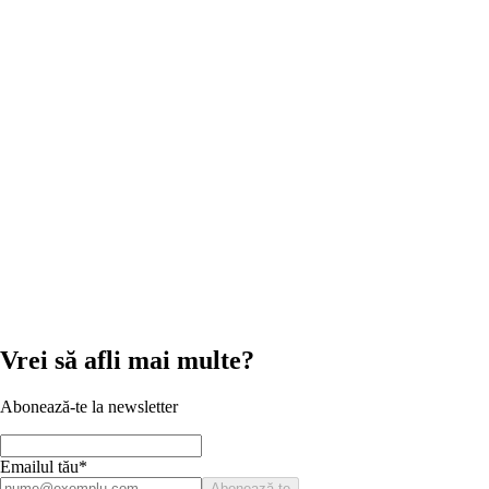
Vezi rapid
HORECA
Imprimantă 3D Coffee Asamblată
Descoperă experiența unei pauze de cafea altfel! Cu Imprimanta 3D Coffee 
Preț orientativ
9.268,99 RON - 12.359,99 RON
Vezi produsul
Vrei să afli mai multe?
Abonează-te la newsletter
Emailul tău*
Abonează-te