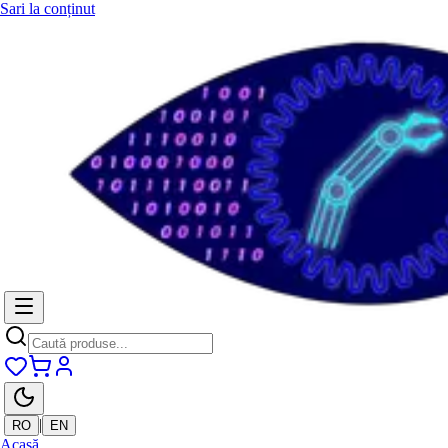
Sari la conținut
|
RO
EN
Acasă