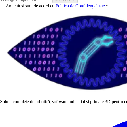
Am citit și sunt de acord cu
Politica de Confidențialitate
.
*
Soluții complete de robotică, software industrial și printare 3D pentru 