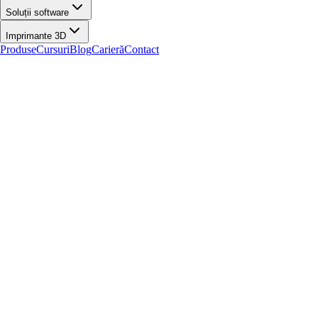
Soluții software
Imprimante 3D
Produse
Cursuri
Blog
Carieră
Contact
Printare 3D
„Fotografia printurilor 3D: Ghidul
complet”
„3D Print Photography: The Complete Guide” te învață pas cu pas
cum să fotografiezi impecabil printurile 3D – de la alegerea
culorilor/materialelor și pregătirea modelului, la compoziție, lumină
(naturală & artificială), setări de cameră/telefon, postprocesare
(Lightroom/MS Photos) și export optim pentru web sau tipar. Include
exemple practice, chestionare și certificat la final.
Incepator
5h
29
iteme
Loghează-te pentru cumpărare