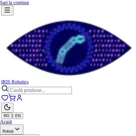
Sari la conținut
IRIS Robotics
|
RO
EN
Acasă
Roboți