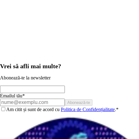
Expunere și contrast
Culori și balans de alb
Retușare
Ascuțire și artefacte de imagine
Exportarea imaginilor
Quiz: Lecția 5
(Quiz)
Modul
6
Concluzie
Sfaturi Generale
Vrei să afli mai multe?
Abonează-te la newsletter
Emailul tău*
Abonează-te
Am citit și sunt de acord cu
Politica de Confidențialitate
.
*