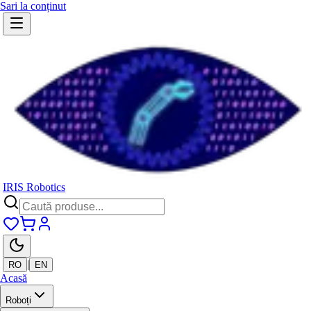
Sari la conținut
IRIS Robotics
|
RO
EN
Acasă
Roboți