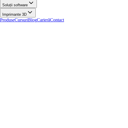
Soluții software
Imprimante 3D
Produse
Cursuri
Blog
Carieră
Contact
Acasă
/
Blog
/
Roboti
/
Roboți umanoizi în Retail: Studiu de caz City Mall
Roboti
Roboți umanoizi în Retail: Studiu de caz
City Mall
15 aprilie 2022
•
IRIS Robotics
•
4
min citire
Despre client Situat chiar în centrul orașului Tbilisi(Georgia), City Mall
are cea mai mare varietate de magazine. Cu o suprafață de 120.000 de
metri pătrati, m