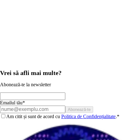
17 februarie 2021
Pepper Robot la inaugurarea celei mai noi clinici dentare
premium Unident din Brașov
Cu această ocazie, îi felicităm pe prietenii noștri de la Unident Group
pentru inaugurarea unei noi clinici dentare premium Unident la Brașov.
Inaugurarea va av
Vrei să afli mai multe?
Abonează-te la newsletter
Emailul tău*
Abonează-te
Am citit și sunt de acord cu
Politica de Confidențialitate
.
*