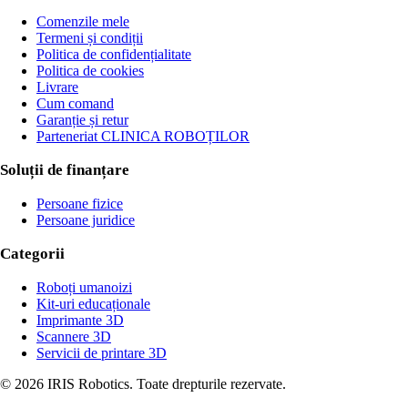
Comenzile mele
Termeni și condiții
Politica de confidențialitate
Politica de cookies
Livrare
Cum comand
Garanție și retur
Parteneriat CLINICA ROBOȚILOR
Soluții de finanțare
Persoane fizice
Persoane juridice
Categorii
Roboți umanoizi
Kit-uri educaționale
Imprimante 3D
Scannere 3D
Servicii de printare 3D
©
2026
IRIS Robotics.
Toate drepturile rezervate.