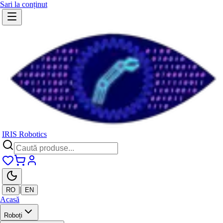
Sari la conținut
IRIS Robotics
|
RO
EN
Acasă
Roboți