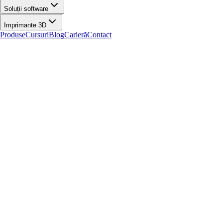
Soluții software
Imprimante 3D
Produse
Cursuri
Blog
Carieră
Contact
Acasă
/
Produse
/
Roboti umanoizi
/
Temi Robot